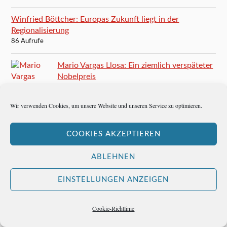
Winfried Böttcher: Europas Zukunft liegt in der
Regionalisierung
86 Aufrufe
Mario Vargas Llosa: Ein ziemlich verspäteter
Nobelpreis
84 Aufrufe
Wir verwenden Cookies, um unsere Website und unseren Service zu optimieren.
Ernest Hemingway besucht San Gaetano und ist
glücklich
COOKIES AKZEPTIEREN
84 Aufrufe
ABLEHNEN
Ernest Hemingway schreibt Caorle unsterblich
83 Aufrufe
EINSTELLUNGEN ANZEIGEN
Und nun, Frankfurter Rundschau?
82 Aufrufe
Cookie-Richtlinie