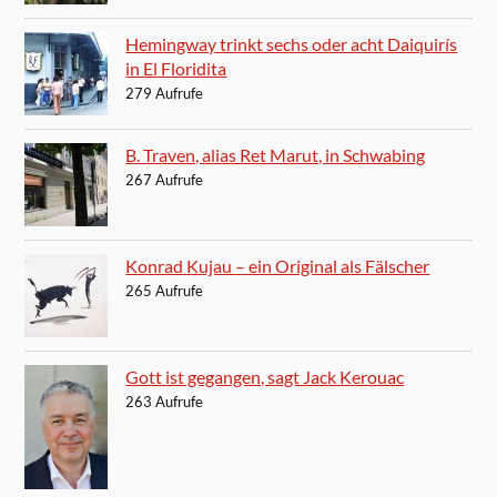
Hemingway trinkt sechs oder acht Daiquirís
in El Floridita
279 Aufrufe
B. Traven, alias Ret Marut, in Schwabing
267 Aufrufe
Konrad Kujau – ein Original als Fälscher
265 Aufrufe
Gott ist gegangen, sagt Jack Kerouac
263 Aufrufe