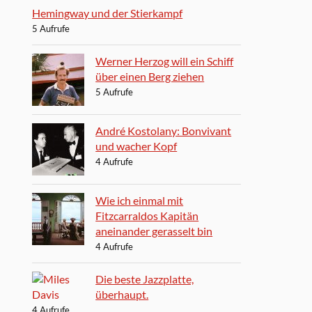
Hemingway und der Stierkampf
5 Aufrufe
Werner Herzog will ein Schiff
über einen Berg ziehen
5 Aufrufe
André Kostolany: Bonvivant
und wacher Kopf
4 Aufrufe
Wie ich einmal mit
Fitzcarraldos Kapitän
aneinander gerasselt bin
4 Aufrufe
Die beste Jazzplatte,
überhaupt.
4 Aufrufe