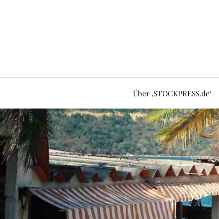
Über ‚STOCKPRESS.de‘