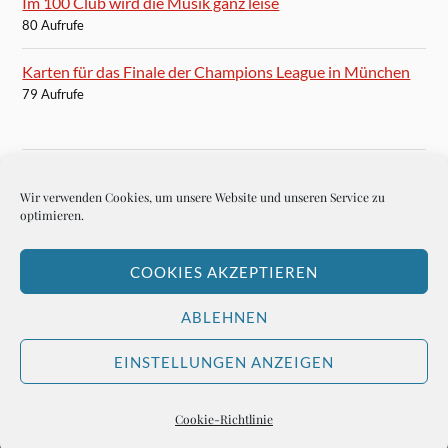
Im 100 Club wird die Musik ganz leise
80 Aufrufe
Karten für das Finale der Champions League in München
79 Aufrufe
Wir verwenden Cookies, um unsere Website und unseren Service zu
BLOGROLL
optimieren.
Autoren-Brief
COOKIES AKZEPTIEREN
Hemingways Welt
ABLEHNEN
EINSTELLUNGEN ANZEIGEN
&
PRÄSENTIERT VON
WORDPRESS
THEME ERSTELLT VON
ANDERS NORÉN
Cookie-Richtlinie