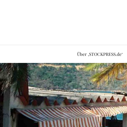
Über ‚STOCKPRESS.de‘