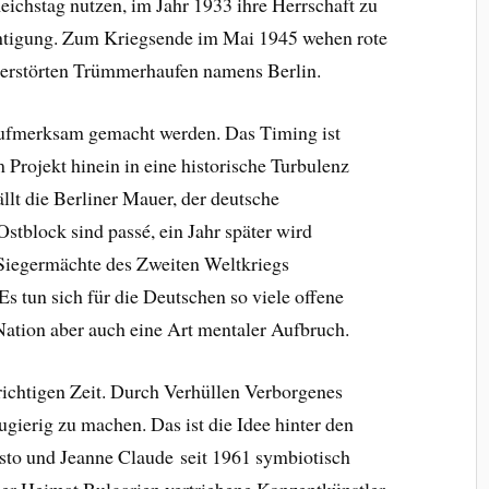
eichstag nutzen, im Jahr 1933 ihre Herrschaft zu
ächtigung. Zum Kriegsende im Mai 1945 wehen rote
 zerstörten Trümmerhaufen namens Berlin.
 aufmerksam gemacht werden. Das Timing ist
Projekt hinein in eine historische Turbulenz
llt die Berliner Mauer, der deutsche
tblock sind passé, ein Jahr später wird
Siegermächte des Zweiten Weltkriegs
 tun sich für die Deutschen so viele offene
ation aber auch eine Art mentaler Aufbruch.
richtigen Zeit. Durch Verhüllen Verborgenes
gierig zu machen. Das ist die Idee hinter den
isto und
Jeanne Claude
seit 1961 symbiotisch
ner Heimat Bulgarien vertriebene Konzeptkünstler.