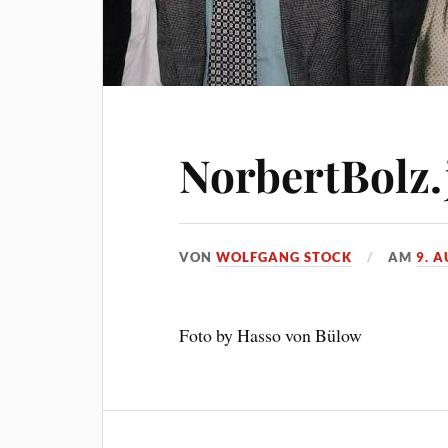
NorbertBolz.
VON
WOLFGANG STOCK
AM
9. 
Foto by Hasso von Bülow