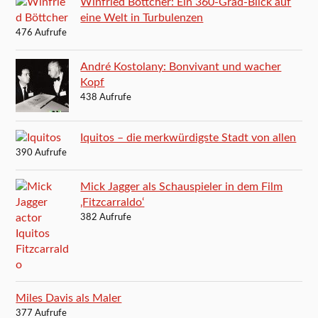
Winfried Böttcher: Ein 360-Grad-Blick auf
eine Welt in Turbulenzen
476 Aufrufe
André Kostolany: Bonvivant und wacher
Kopf
438 Aufrufe
Iquitos – die merkwürdigste Stadt von allen
390 Aufrufe
Mick Jagger als Schauspieler in dem Film
‚Fitzcarraldo‘
382 Aufrufe
Miles Davis als Maler
377 Aufrufe