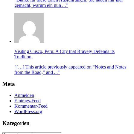
gemacht, warum ein nun ..."
Visiting Cusco, Peru: A City that Bravely Defends its
Tradition
"[…] This article previously appeared on “Notes and Notes
from the Road,” and ..."
Meta
Anmelden
Eintrags-Feed
Kommentar-Feed
WordPress.org
Kategorien