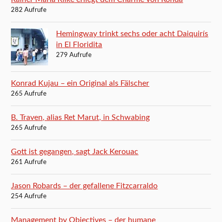
282 Aufrufe
Hemingway trinkt sechs oder acht Daiquirís
in El Floridita
279 Aufrufe
Konrad Kujau – ein Original als Fälscher
265 Aufrufe
B. Traven, alias Ret Marut, in Schwabing
265 Aufrufe
Gott ist gegangen, sagt Jack Kerouac
261 Aufrufe
Jason Robards – der gefallene Fitzcarraldo
254 Aufrufe
Management by Objectives – der humane