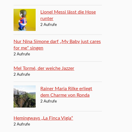
Lionel Messi lässt die Hose
runter
2 Aufrufe
Nur Nina Simone darf „My Baby just cares
for me“ singen
2 Aufrufe
Mel Tormé, der weiche Jazzer
2 Aufrufe
Rainer Maria Rilke erliegt
dem Charme von Ronda
2 Aufrufe
Hemingways „La Finca Vigía“
2 Aufrufe