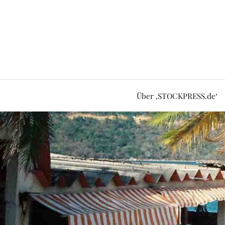
Über ‚STOCKPRESS.de‘