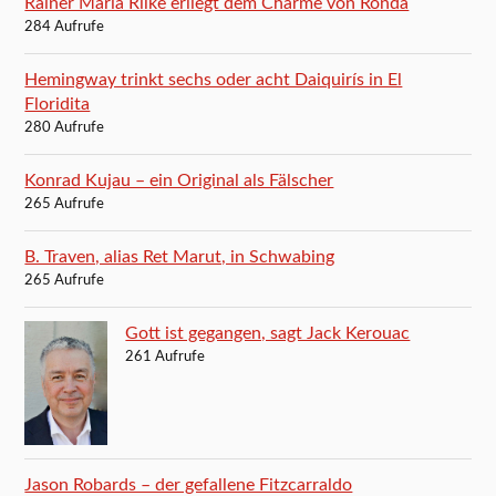
Rainer Maria Rilke erliegt dem Charme von Ronda
284 Aufrufe
Hemingway trinkt sechs oder acht Daiquirís in El
Floridita
280 Aufrufe
Konrad Kujau – ein Original als Fälscher
265 Aufrufe
B. Traven, alias Ret Marut, in Schwabing
265 Aufrufe
Gott ist gegangen, sagt Jack Kerouac
261 Aufrufe
Jason Robards – der gefallene Fitzcarraldo