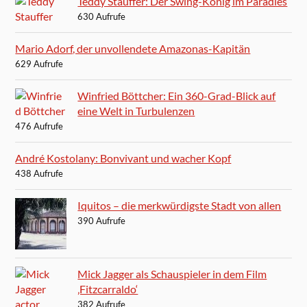
Teddy Stauffer: Der Swing-König im Paradies
630 Aufrufe
Mario Adorf, der unvollendete Amazonas-Kapitän
629 Aufrufe
Winfried Böttcher: Ein 360-Grad-Blick auf
eine Welt in Turbulenzen
476 Aufrufe
André Kostolany: Bonvivant und wacher Kopf
438 Aufrufe
Iquitos – die merkwürdigste Stadt von allen
390 Aufrufe
Mick Jagger als Schauspieler in dem Film
‚Fitzcarraldo‘
382 Aufrufe