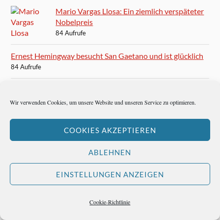
Mario Vargas Llosa: Ein ziemlich verspäteter
Nobelpreis
84 Aufrufe
Ernest Hemingway besucht San Gaetano und ist glücklich
84 Aufrufe
Ernest Hemingway schreibt Caorle unsterblich
83 Aufrufe
Wir verwenden Cookies, um unsere Website und unseren Service zu optimieren.
Und nun, Frankfurter Rundschau?
COOKIES AKZEPTIEREN
82 Aufrufe
ABLEHNEN
Im 100 Club wird die Musik ganz leise
80 Aufrufe
EINSTELLUNGEN ANZEIGEN
Karten für das Finale der Champions League in München
Cookie-Richtlinie
80 Aufrufe