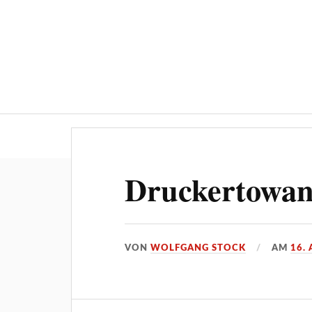
Über ‚STOCKPRESS.de
Druckertowan
VON
WOLFGANG STOCK
AM
16. 