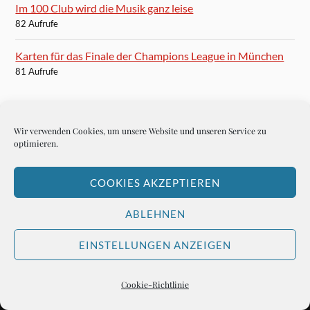
Im 100 Club wird die Musik ganz leise
82 Aufrufe
Karten für das Finale der Champions League in München
81 Aufrufe
Wir verwenden Cookies, um unsere Website und unseren Service zu
optimieren.
BLOGROLL
Autoren-Brief
COOKIES AKZEPTIEREN
Hemingways Welt
ABLEHNEN
EINSTELLUNGEN ANZEIGEN
&
PRÄSENTIERT VON
WORDPRESS
THEME ERSTELLT VON
Cookie-Richtlinie
ANDERS NORÉN