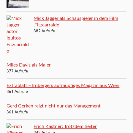
Mick Jagger als Schauspieler in dem Film
‚Fitzcarraldo‘
382 Aufrufe
Miles Davis als Maler
377 Aufrufe
Extrablatt – Irnbergers aufmüpfiges Magazin aus Wien
361 Aufrufe
Gerd Gerken reizt nicht nur das Management
361 Aufrufe
Erich Kästner: Trotzdem heiter
343 Aufrufe