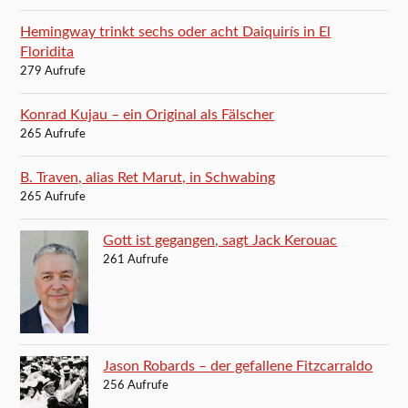
Hemingway trinkt sechs oder acht Daiquirís in El
Floridita
279 Aufrufe
Konrad Kujau – ein Original als Fälscher
265 Aufrufe
B. Traven, alias Ret Marut, in Schwabing
265 Aufrufe
Gott ist gegangen, sagt Jack Kerouac
261 Aufrufe
Jason Robards – der gefallene Fitzcarraldo
256 Aufrufe