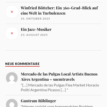
Winfried Böttcher: Ein 360-Grad-Blick auf
eine Welt in Turbulenzen
31. OKTOBER 2025
Ein Jazz-Musiker
23. AUGUST 2025
NEUE KOMMENTARE
Mercado de las Pulgas Local Artists Buenos
Aires Argentina – suemtravels
"[…] Mercado de las Pulgas Flea Market Horacio
Politi Argentina Picasso […] "
Guntram Röhlinger
"Mewes spricht vom brennendsten Problem