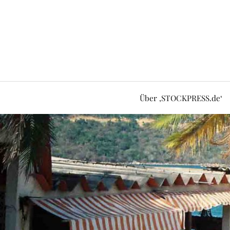
Über ‚STOCKPRESS.de‘