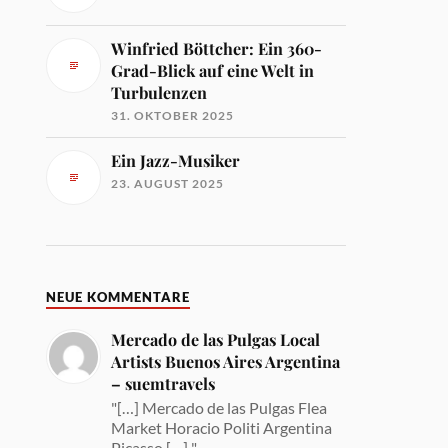
Winfried Böttcher: Ein 360-
Grad-Blick auf eine Welt in
Turbulenzen
31. OKTOBER 2025
Ein Jazz-Musiker
23. AUGUST 2025
NEUE KOMMENTARE
Mercado de las Pulgas Local
Artists Buenos Aires Argentina
– suemtravels
"[…] Mercado de las Pulgas Flea
Market Horacio Politi Argentina
Picasso […] "