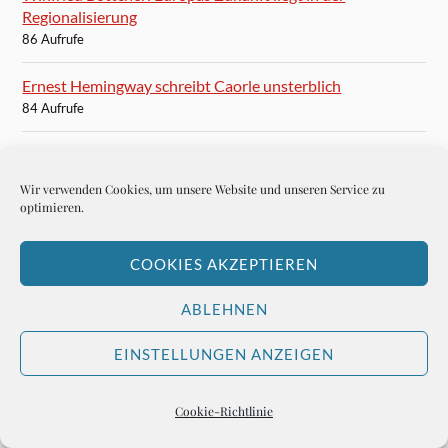
Regionalisierung
86 Aufrufe
Ernest Hemingway schreibt Caorle unsterblich
84 Aufrufe
Und nun, Frankfurter Rundschau?
84 Aufrufe
Wir verwenden Cookies, um unsere Website und unseren Service zu
optimieren.
Im 100 Club wird die Musik ganz leise
82 Aufrufe
COOKIES AKZEPTIEREN
Karten für das Finale der Champions League in München
ABLEHNEN
81 Aufrufe
EINSTELLUNGEN ANZEIGEN
Cookie-Richtlinie
BLOGROLL