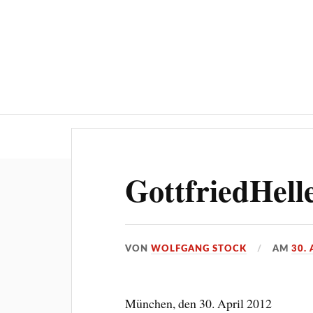
Über ‚STOCKPRESS.de
GottfriedHell
VON
WOLFGANG STOCK
AM
30. 
München, den 30. April 2012