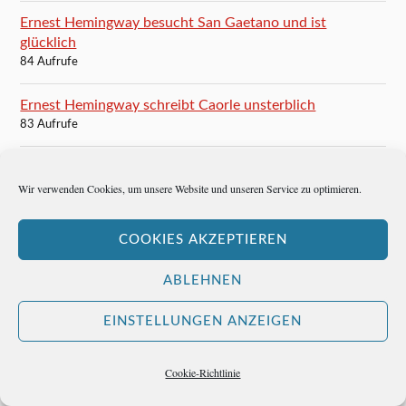
Ernest Hemingway besucht San Gaetano und ist
glücklich
84 Aufrufe
Ernest Hemingway schreibt Caorle unsterblich
83 Aufrufe
Und nun, Frankfurter Rundschau?
Wir verwenden Cookies, um unsere Website und unseren Service zu optimieren.
82 Aufrufe
Im 100 Club wird die Musik ganz leise
COOKIES AKZEPTIEREN
80 Aufrufe
ABLEHNEN
Karten für das Finale der Champions League in München
80 Aufrufe
EINSTELLUNGEN ANZEIGEN
Cookie-Richtlinie