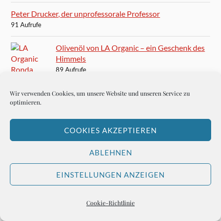
Peter Drucker, der unprofessorale Professor
91 Aufrufe
Olivenöl von LA Organic – ein Geschenk des
Himmels
89 Aufrufe
B. Traven, alias Ret Marut, verlegt in München 23,
Wir verwenden Cookies, um unsere Website und unseren Service zu
optimieren.
Herzogstrasse
88 Aufrufe
COOKIES AKZEPTIEREN
Winfried Böttcher: Europas Zukunft liegt in der
Regionalisierung
ABLEHNEN
86 Aufrufe
EINSTELLUNGEN ANZEIGEN
Mario Vargas Llosa: Ein ziemlich verspäteter
Nobelpreis
Cookie-Richtlinie
84 Aufrufe