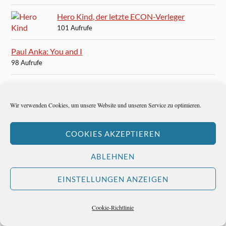
Hero Kind, der letzte ECON-Verleger
101 Aufrufe
Paul Anka: You and I
98 Aufrufe
Arnett Cobb – der Saxophonist, der nicht gehen kann
96 Aufrufe
Wir verwenden Cookies, um unsere Website und unseren Service zu optimieren.
Christo: The Wrapped Reichstag in Berlin
94 Aufrufe
COOKIES AKZEPTIEREN
Die besten Sänger aller Zeiten
ABLEHNEN
93 Aufrufe
EINSTELLUNGEN ANZEIGEN
Paul Anka: Goodnight, My Love
92 Aufrufe
Cookie-Richtlinie
Peter Drucker, der unprofessorale Professor