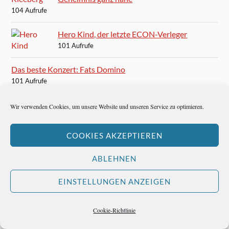
104 Aufrufe
Hero Kind, der letzte ECON-Verleger
101 Aufrufe
Das beste Konzert: Fats Domino
101 Aufrufe
Paul Anka: You and I
Wir verwenden Cookies, um unsere Website und unseren Service zu optimieren.
98 Aufrufe
COOKIES AKZEPTIEREN
Arnett Cobb – der Saxophonist, der nicht gehen kann
95 Aufrufe
ABLEHNEN
Die besten Sänger aller Zeiten
EINSTELLUNGEN ANZEIGEN
95 Aufrufe
Christo: The Wrapped Reichstag in Berlin
Cookie-Richtlinie
95 Aufrufe