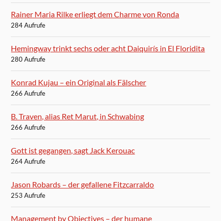
Rainer Maria Rilke erliegt dem Charme von Ronda
284 Aufrufe
Hemingway trinkt sechs oder acht Daiquirís in El Floridita
280 Aufrufe
Konrad Kujau – ein Original als Fälscher
266 Aufrufe
B. Traven, alias Ret Marut, in Schwabing
266 Aufrufe
Gott ist gegangen, sagt Jack Kerouac
264 Aufrufe
Jason Robards – der gefallene Fitzcarraldo
253 Aufrufe
Management by Objectives – der humane