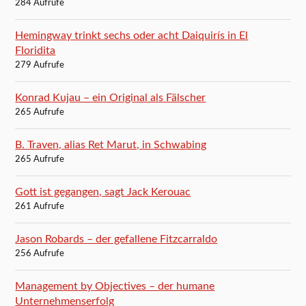
284 Aufrufe
Hemingway trinkt sechs oder acht Daiquirís in El
Floridita
279 Aufrufe
Konrad Kujau – ein Original als Fälscher
265 Aufrufe
B. Traven, alias Ret Marut, in Schwabing
265 Aufrufe
Gott ist gegangen, sagt Jack Kerouac
261 Aufrufe
Jason Robards – der gefallene Fitzcarraldo
256 Aufrufe
Management by Objectives – der humane
Unternehmenserfolg