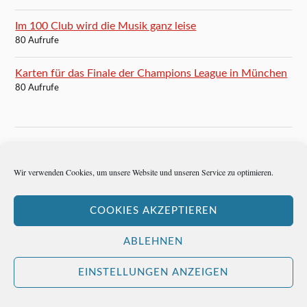
Im 100 Club wird die Musik ganz leise
80 Aufrufe
Karten für das Finale der Champions League in München
80 Aufrufe
BLOGROLL
Wir verwenden Cookies, um unsere Website und unseren Service zu optimieren.
Autoren-Brief
COOKIES AKZEPTIEREN
Hemingways Welt
ABLEHNEN
EINSTELLUNGEN ANZEIGEN
&
PRÄSENTIERT VON
WORDPRESS
THEME ERSTELLT VON
ANDERS NORÉN