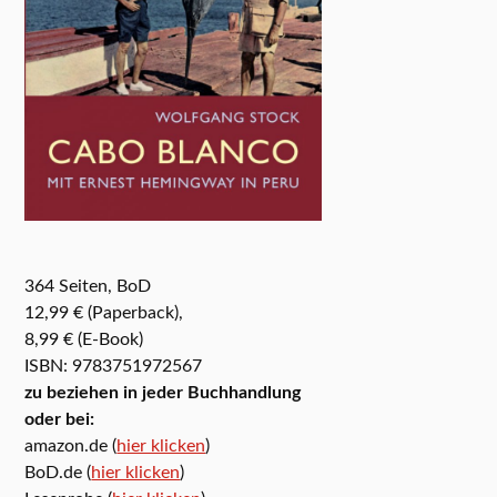
364 Seiten, BoD
12,99 € (Paperback),
8,99 € (E-Book)
ISBN: 9783751972567
zu beziehen in jeder Buchhandlung
oder bei:
amazon.de (
hier klicken
)
BoD.de (
hier klicken
)