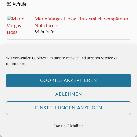
85 Aufrufe
Mario Vargas Llosa: Ein ziemlich verspäteter
Nobelpreis
84 Aufrufe
Ernest Hemingway schreibt Caorle unsterblich
83 Aufrufe
Wir verwenden Cookies, um unsere Website und unseren Service zu
optimieren.
Und nun, Frankfurter Rundschau?
82 Aufrufe
COOKIES AKZEPTIEREN
Im 100 Club wird die Musik ganz leise
ABLEHNEN
80 Aufrufe
EINSTELLUNGEN ANZEIGEN
Karten für das Finale der Champions League in München
80 Aufrufe
Cookie-Richtlinie