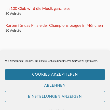
Im 100 Club wird die Musik ganz leise
80 Aufrufe
Karten für das Finale der Champions League in München
80 Aufrufe
BLOGROLL
Wir verwenden Cookies, um unsere Website und unseren Service zu optimieren.
Autoren-Brief
COOKIES AKZEPTIEREN
Hemingways Welt
ABLEHNEN
EINSTELLUNGEN ANZEIGEN
&
PRÄSENTIERT VON
WORDPRESS
THEME ERSTELLT VON
ANDERS NORÉN