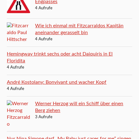
Engpasses
4 Aufrufe
Wie ich einmal mit Fitzcarraldos Kapitän
aneinander gerasselt bin
4 Aufrufe
Hemingway trinkt sechs oder acht Daiquirís in El
Floridita
4 Aufrufe
André Kostolany: Bonvivant und wacher Kopf
4 Aufrufe
Werner Herzog will ein Schiff über einen
Berg ziehen
3 Aufrufe
Nur Nina Simone darf „My Baby just cares for me“ singen