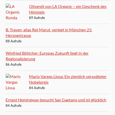
Olivenöl von LA Organic – ein Geschenk des
Himmels
89 Aufrufe
B. Traven, alias Ret Marut, verlegt in München 23,
Herzogstrasse
88 Aufrufe
Winfried Böttcher: Europas Zukunft liegt in der
Regionalisierung
86 Aufrufe
Mario Vargas Llosa: Ein ziemlich verspäteter
Nobelpreis
84 Aufrufe
Ernest Hemingway besucht San Gaetano und ist glücklich
84 Aufrufe