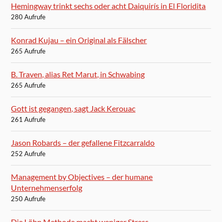
Hemingway trinkt sechs oder acht Daiquirís in El Floridita
280 Aufrufe
Konrad Kujau – ein Original als Fälscher
265 Aufrufe
B. Traven, alias Ret Marut, in Schwabing
265 Aufrufe
Gott ist gegangen, sagt Jack Kerouac
261 Aufrufe
Jason Robards – der gefallene Fitzcarraldo
252 Aufrufe
Management by Objectives – der humane
Unternehmenserfolg
250 Aufrufe
Die Löhn Methode macht weniger Stress