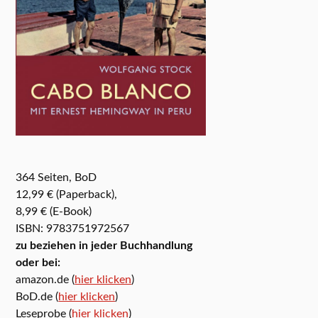
364 Seiten, BoD
12,99 € (Paperback),
8,99 € (E-Book)
ISBN: 9783751972567
zu beziehen in jeder Buchhandlung
oder bei:
amazon.de (
hier klicken
)
BoD.de (
hier klicken
)
Leseprobe (
hier klicken
)