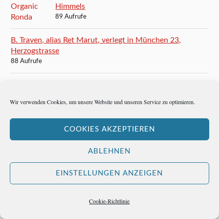
Himmels
89 Aufrufe
B. Traven, alias Ret Marut, verlegt in München 23,
Herzogstrasse
88 Aufrufe
Winfried Böttcher: Europas Zukunft liegt in der
Regionalisierung
Wir verwenden Cookies, um unsere Website und unseren Service zu optimieren.
86 Aufrufe
Mario Vargas Llosa: Ein ziemlich verspäteter
COOKIES AKZEPTIEREN
Nobelpreis
84 Aufrufe
ABLEHNEN
EINSTELLUNGEN ANZEIGEN
Ernest Hemingway besucht San Gaetano und ist
glücklich
84 Aufrufe
Cookie-Richtlinie
Ernest Hemingway schreibt Caorle unsterblich