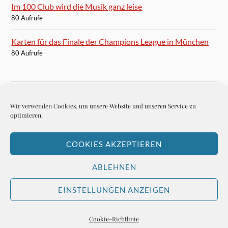
Im 100 Club wird die Musik ganz leise
80 Aufrufe
Karten für das Finale der Champions League in München
80 Aufrufe
Wir verwenden Cookies, um unsere Website und unseren Service zu
BLOGROLL
optimieren.
Autoren-Brief
COOKIES AKZEPTIEREN
Hemingways Welt
ABLEHNEN
EINSTELLUNGEN ANZEIGEN
&
PRÄSENTIERT VON
WORDPRESS
THEME ERSTELLT VON
ANDERS NORÉN
Cookie-Richtlinie