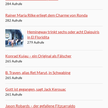
284 Aufrufe
Rainer Maria Rilke erliegt dem Charme von Ronda
282 Aufrufe
Hemingway trinkt sechs oder acht Daiquirís
in El Floridita
279 Aufrufe
Konrad Kujau – ein Original als Fälscher
265 Aufrufe
B. Traven, alias Ret Marut, in Schwabing
265 Aufrufe
Gott ist gegangen, sagt Jack Kerouac
261 Aufrufe
Jason Robards – der gefallene Fitzcarraldo