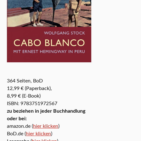
364 Seiten, BoD
12,99 € (Paperback),
8,99 € (E-Book)
ISBN: 9783751972567
zu beziehen in jeder Buchhandlung
oder bei:
amazon.de (
hier klicken
)
BoD.de (
hier klicken
)