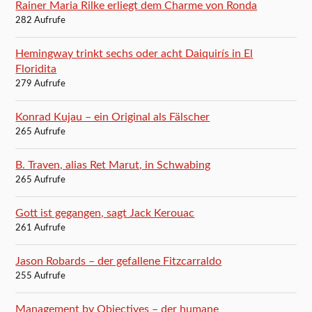
Rainer Maria Rilke erliegt dem Charme von Ronda
282 Aufrufe
Hemingway trinkt sechs oder acht Daiquirís in El
Floridita
279 Aufrufe
Konrad Kujau – ein Original als Fälscher
265 Aufrufe
B. Traven, alias Ret Marut, in Schwabing
265 Aufrufe
Gott ist gegangen, sagt Jack Kerouac
261 Aufrufe
Jason Robards – der gefallene Fitzcarraldo
255 Aufrufe
Management by Objectives – der humane