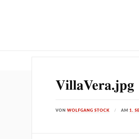
Über ‚STOCKPRESS.de
VillaVera.jpg
VON
WOLFGANG STOCK
AM
1. 