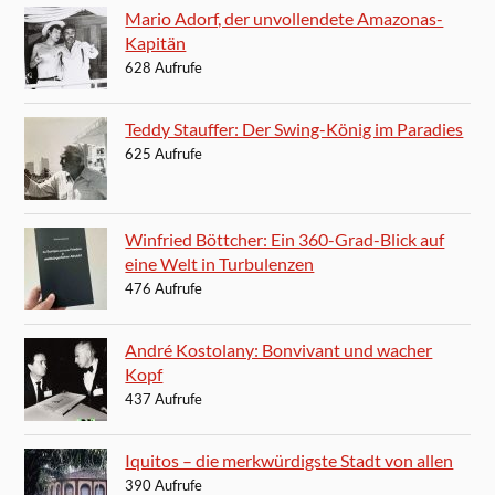
Mario Adorf, der unvollendete Amazonas-
Kapitän
628 Aufrufe
Teddy Stauffer: Der Swing-König im Paradies
625 Aufrufe
Winfried Böttcher: Ein 360-Grad-Blick auf
eine Welt in Turbulenzen
476 Aufrufe
André Kostolany: Bonvivant und wacher
Kopf
437 Aufrufe
Iquitos – die merkwürdigste Stadt von allen
390 Aufrufe