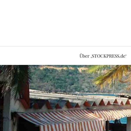
Über ‚STOCKPRESS.de‘