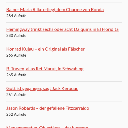
Rainer Maria Rilke erliegt dem Charme von Ronda
284 Aufrufe
Hemingway trinkt sechs oder acht Daiquirís in El Floridita
280 Aufrufe
Konrad Kujau – ein Original als Fälscher
265 Aufrufe
B. Traven, alias Ret Marut, in Schwabing
265 Aufrufe
Gott ist gegangen, sagt Jack Kerouac
261 Aufrufe
Jason Robards – der gefallene Fitzcarraldo
252 Aufrufe
Management by Objectives – der humane