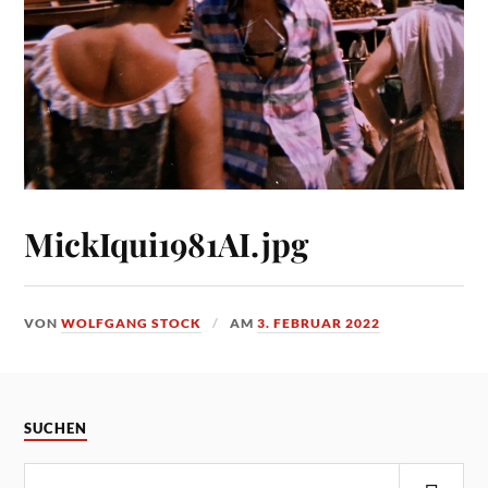
MickIqui1981AI.jpg
VON
WOLFGANG STOCK
AM
3. FEBRUAR 2022
SUCHEN