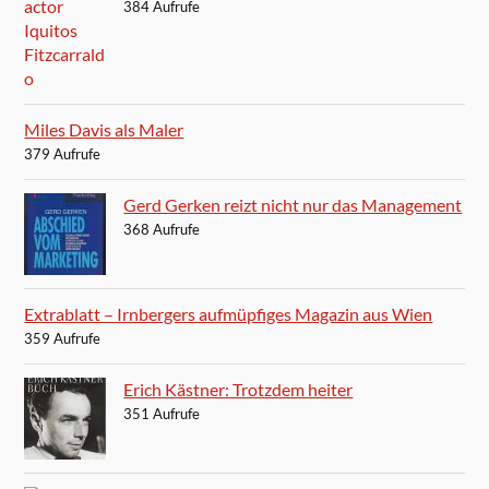
384 Aufrufe
Miles Davis als Maler
379 Aufrufe
Gerd Gerken reizt nicht nur das Management
368 Aufrufe
Extrablatt – Irnbergers aufmüpfiges Magazin aus Wien
359 Aufrufe
Erich Kästner: Trotzdem heiter
351 Aufrufe