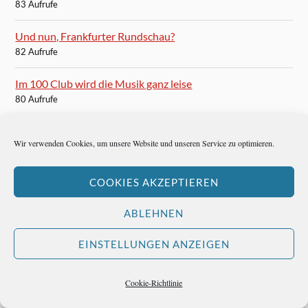
83 Aufrufe
Und nun, Frankfurter Rundschau?
82 Aufrufe
Im 100 Club wird die Musik ganz leise
80 Aufrufe
Karten für das Finale der Champions League in München
Wir verwenden Cookies, um unsere Website und unseren Service zu optimieren.
80 Aufrufe
COOKIES AKZEPTIEREN
ABLEHNEN
BLOGROLL
EINSTELLUNGEN ANZEIGEN
Autoren-Brief
Cookie-Richtlinie
Hemingways Welt