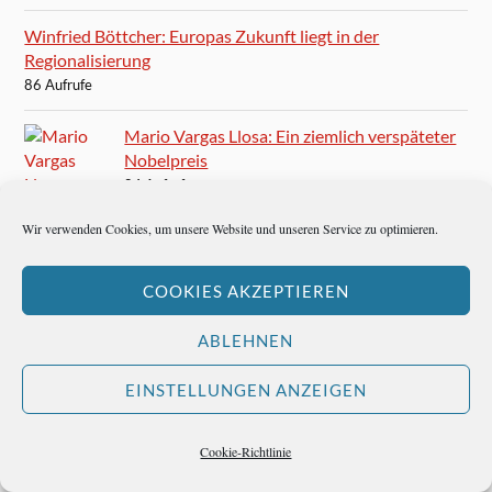
Winfried Böttcher: Europas Zukunft liegt in der
Regionalisierung
86 Aufrufe
Mario Vargas Llosa: Ein ziemlich verspäteter
Nobelpreis
84 Aufrufe
Wir verwenden Cookies, um unsere Website und unseren Service zu optimieren.
Ernest Hemingway besucht San Gaetano und ist glücklich
84 Aufrufe
COOKIES AKZEPTIEREN
Ernest Hemingway schreibt Caorle unsterblich
83 Aufrufe
ABLEHNEN
Und nun, Frankfurter Rundschau?
EINSTELLUNGEN ANZEIGEN
82 Aufrufe
Cookie-Richtlinie
Im 100 Club wird die Musik ganz leise
80 Aufrufe