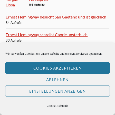
84 Aufrufe
Ernest Hemingway besucht San Gaetano und ist glücklich
84 Aufrufe
Ernest Hemingway schreibt Caorle unsterblich
83 Aufrufe
Und nun, Frankfurter Rundschau?
Wir verwenden Cookies, um unsere Website und unseren Service zu optimieren.
82 Aufrufe
COOKIES AKZEPTIEREN
Im 100 Club wird die Musik ganz leise
80 Aufrufe
ABLEHNEN
Karten für das Finale der Champions League in München
EINSTELLUNGEN ANZEIGEN
80 Aufrufe
Cookie-Richtlinie