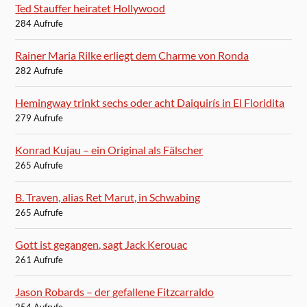
Ted Stauffer heiratet Hollywood
284 Aufrufe
Rainer Maria Rilke erliegt dem Charme von Ronda
282 Aufrufe
Hemingway trinkt sechs oder acht Daiquirís in El Floridita
279 Aufrufe
Konrad Kujau – ein Original als Fälscher
265 Aufrufe
B. Traven, alias Ret Marut, in Schwabing
265 Aufrufe
Gott ist gegangen, sagt Jack Kerouac
261 Aufrufe
Jason Robards – der gefallene Fitzcarraldo
254 Aufrufe