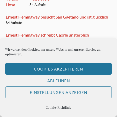
84 Aufrufe
Ernest Hemingway besucht San Gaetano und ist glücklich
84 Aufrufe
Ernest Hemingway schreibt Caorle unsterblich
83 Aufrufe
Wir verwenden Cookies, um unsere Website und unseren Service zu
Und nun, Frankfurter Rundschau?
optimieren.
82 Aufrufe
COOKIES AKZEPTIEREN
Im 100 Club wird die Musik ganz leise
80 Aufrufe
ABLEHNEN
Karten für das Finale der Champions League in München
EINSTELLUNGEN ANZEIGEN
80 Aufrufe
Cookie-Richtlinie