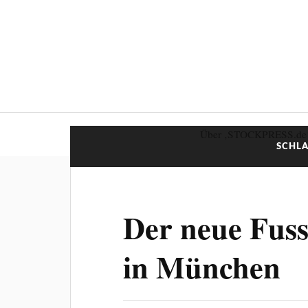
Über ‚STOCKPRESS.de
SCHL
Der neue Fussb
in München