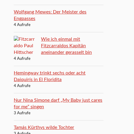
Wolfgang Mewes: Der Meister des
Engpasses
4 Aufrufe
Wie ich einmal mit
Fitzcarraldos Kapitän
aneinander gerasselt bin
4 Aufrufe
Hemingway trinkt sechs oder acht
Daiquirís in El Floridita
4 Aufrufe
Nur Nina Simone darf „My Baby just cares
for me“ singen
3 Aufrufe
Tamás Kürthys wilde Tochter
3 Aufrufe