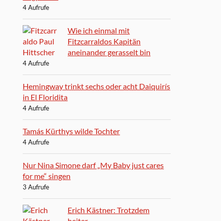
4 Aufrufe
Wie ich einmal mit
Fitzcarraldos Kapitän
aneinander gerasselt bin
4 Aufrufe
Hemingway trinkt sechs oder acht Daiquirís
in El Floridita
4 Aufrufe
Tamás Kürthys wilde Tochter
4 Aufrufe
Nur Nina Simone darf „My Baby just cares
for me“ singen
3 Aufrufe
Erich Kästner: Trotzdem
heiter