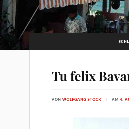
SCH
Tu felix Bava
VON
WOLFGANG STOCK
AM
4. 