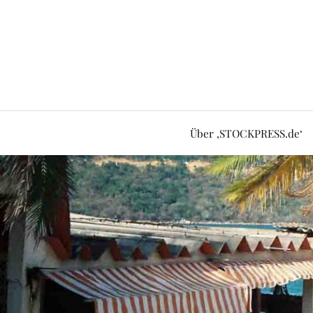
Über ‚STOCKPRESS.de‘