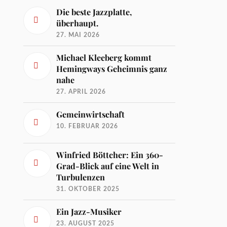
Die beste Jazzplatte,
überhaupt.
27. MAI 2026
Michael Kleeberg kommt
Hemingways Geheimnis ganz
nahe
27. APRIL 2026
Gemeinwirtschaft
10. FEBRUAR 2026
Winfried Böttcher: Ein 360-
Grad-Blick auf eine Welt in
Turbulenzen
31. OKTOBER 2025
Ein Jazz-Musiker
23. AUGUST 2025