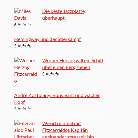
Die beste Jazzplatte,
überhaupt.
6 Aufrufe
Hemingway und der Stierkampf
5 Aufrufe
Werner Herzog will ein Schiff
über einen Berg ziehen
5 Aufrufe
André Kostolany: Bonvivant und wacher
Kopf
4 Aufrufe
Wie ich einmal mit
Fitzcarraldos Kapitän
aneinander gerasselt bin