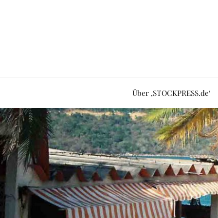
Über ‚STOCKPRESS.de‘