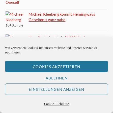
Michael Kleeberg kommt Hemingways
Geheimnis ganz nahe
104 Aufrufe
Hero Kind, der letzte ECON-Verleger
101 Aufrufe
Wir verwenden Cookies, um unsere Website und unseren Service zu
optimieren.
Das beste Konzert: Fats Domino
101 Aufrufe
COOKIES AKZEPTIEREN
Paul Anka: You and I
97 Aufrufe
ABLEHNEN
Arnett Cobb – der Saxophonist, der nicht gehen kann
EINSTELLUNGEN ANZEIGEN
95 Aufrufe
Cookie-Richtlinie
Die besten Sänger aller Zeiten
95 Aufrufe