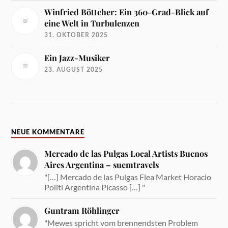
Winfried Böttcher: Ein 360-Grad-Blick auf
eine Welt in Turbulenzen
31. OKTOBER 2025
Ein Jazz-Musiker
23. AUGUST 2025
NEUE KOMMENTARE
Mercado de las Pulgas Local Artists Buenos
Aires Argentina – suemtravels
"[…] Mercado de las Pulgas Flea Market Horacio
Politi Argentina Picasso […] "
Guntram Röhlinger
"Mewes spricht vom brennendsten Problem