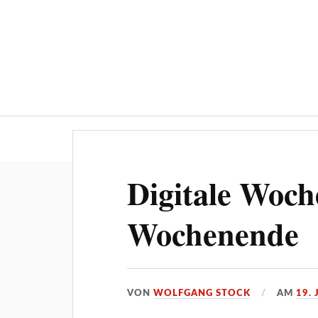
Über ‚STOCKPRESS.de
Digitale Woch
Wochenende
VON
WOLFGANG STOCK
AM
19. 